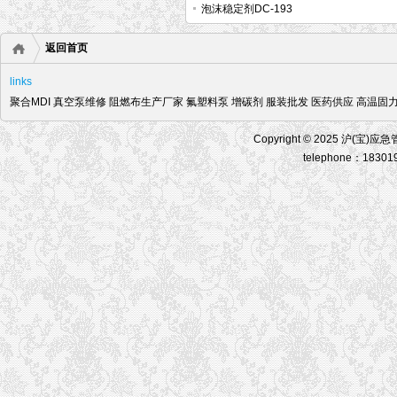
G1500
泡沫稳定剂DC-193
返回首页
links
聚合MDI
真空泵维修
阻燃布生产厂家
氟塑料泵
增碳剂
服装批发
医药供应
高温固
Copyright © 2025 沪(宝)应
telephone：18301