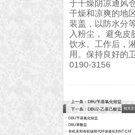
于干燥阴凉通风仓库
干燥和凉爽的地
装盖，以防水分
入粉尘， 避免
饮水。工作后，
用。保持良好的卫
0190-3156
上一条：
DBU苄基氯化铵盐
相关文
下一条：
DBU2-乙基己酸盐
DBU苄基氯化铵盐
DBU苯酚盐
有机汞和有机锡替代环保催化剂NT CAT