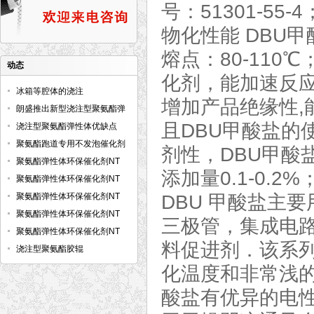
号：51301-55-
物化性能 DBU
熔点：80-110
动态
化剂，能加速反
冰箱等腔体的浇注
增加产品绝缘性
朗盛推出新型浇注型聚氨酯弹
且DBU甲酸盐的
性体预聚体
浇注型聚氨酯弹性体优缺点
聚氨酯跑道专用不发泡催化剂
剂性，DBU甲酸
NT CAT E-AT
聚氨酯弹性体环保催化剂NT
添加量0.1-0.
CAT E-122
聚氨酯弹性体环保催化剂NT
CAT E-240
聚氨酯弹性体环保催化剂NT
DBU 甲酸盐主
CAT E-129
聚氨酯弹性体环保催化剂NT
三极管，集成电
CAT E-220
聚氨酯弹性体环保催化剂NT
料促进剂．该系
CAT E-128
浇注型聚氨酯胶辊
化温度和非常浅的
酸盐有优异的电性