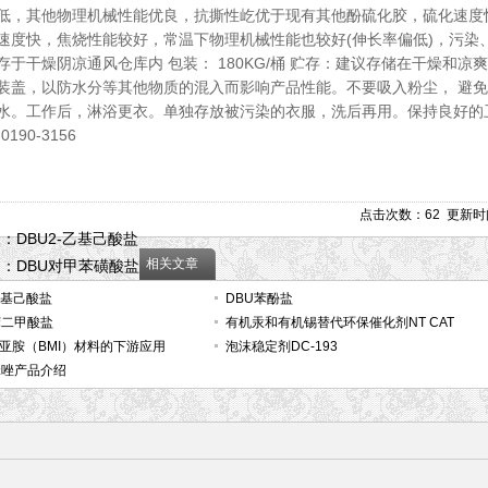
低，其他物理机械性能优良，抗撕性屹优于现有其他酚硫化胶，硫化速度
速度快，焦烧性能较好，常温下物理机械性能也较好(伸长率偏低)，污染、
存于干燥阴凉通风仓库内 包装： 180KG/桶 贮存：建议存储在干燥和
装盖，以防水分等其他物质的混入而影响产品性能。不要吸入粉尘， 避
水。工作后，淋浴更衣。单独存放被污染的衣服，洗后再用。保持良好的
-0190-3156
点击次数：
62
更新时间：
条：
DBU2-乙基己酸盐
相关文章
条：
DBU对甲苯磺酸盐
乙基己酸盐
DBU苯酚盐
苯二甲酸盐
有机汞和有机锡替代环保催化剂NT CAT
亚胺（BMI）材料的下游应用
G1500
泡沫稳定剂DC-193
基咪唑产品介绍