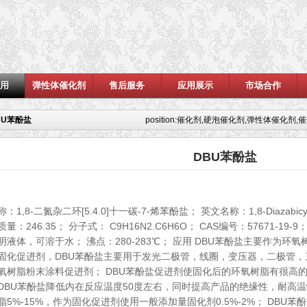
应用
弹性体催化剂
售后服务
应用展示
市场合作
BU苯酚盐
position:
催化剂,硬泡催化剂,弹性体催化剂,
DBU苯酚盐
1,8-二氮杂二环[5.4.0]十一碳-7-烯苯酚盐； 英文名称：1,8-Diazabicyclo[5.4
量：246.35； 分子式： C9H16N2.C6H6O； CAS编号：57671-1
明液体，可溶于水； 沸点：280-283℃； 应用 DBU苯酚盐主要作为环
固化促进剂，DBU苯酚盐主要用于发光二极管，线圈，变压器，二极管
氧树脂粉末涂料促进剂； DBU苯酚盐促进剂使固化后的环氧树脂有很高
DBU苯酚盐降低内在反应温度50度左右，同时提高产品的绝缘性，耐高温
脂5%-15%，作为固化促进剂使用一般添加量固化剂0.5%-2%； DB