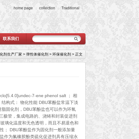
home page
collection
Traditional
联系我们
催化剂生产厂家
>
弹性体催化剂
>
环保催化剂
> 正文
.0]undec-7-ene phenol salt ； 相
9-9； 结构式： 物化性能 DBU苯酚盐常温下淡
氧树脂固化剂，DBU苯酚盐也可以作为环氧
，三极管，集成电路的、浇铸和封装促进剂
的玻璃化温度和无色透明，而且不易退色和
性； DBU苯酚盐作为固化剂一般添加量
U苯酚盐作为氟橡胶酚类硫化促进剂具有压缩永