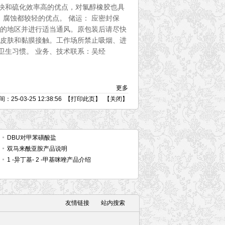
快和硫化效率高的优点，对氯醇橡胶也具
腐蚀都较轻的优点。 储运： 应密封保
凉爽的地区并进行适当通风。原包装后请尽快
免皮肤和黏膜接触。工作场所禁止吸烟、进
卫生习惯。 业务、技术联系：吴经
更多
25-03-25 12:38:56 【
打印此页
】 【
关闭
】
DBU对甲苯磺酸盐
双马来酰亚胺产品说明
1 -异丁基- 2 -甲基咪唑产品介绍
友情链接
站内搜索