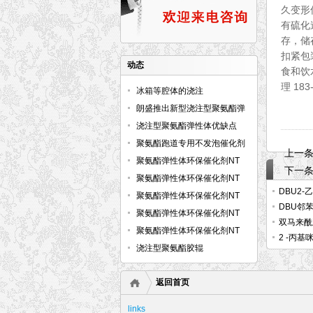
久变形
有硫化
存，储
扣紧包
动态
食和饮
理 183
冰箱等腔体的浇注
朗盛推出新型浇注型聚氨酯弹
性体预聚体
浇注型聚氨酯弹性体优缺点
聚氨酯跑道专用不发泡催化剂
上一
NT CAT E-AT
聚氨酯弹性体环保催化剂NT
下一
CAT E-122
聚氨酯弹性体环保催化剂NT
DBU2-
CAT E-240
聚氨酯弹性体环保催化剂NT
DBU邻
CAT E-129
聚氨酯弹性体环保催化剂NT
双马来酰
CAT E-220
聚氨酯弹性体环保催化剂NT
2 -丙
CAT E-128
浇注型聚氨酯胶辊
返回首页
links