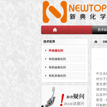
技术
首页
技术应用
D
环保催化剂
有机锡催化剂
有机铋催化剂
中文名称：
有机汞催化剂
对分子质
黄色透
潜伏性
以及环
黄变；
环氧树